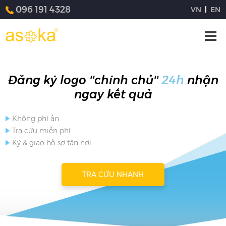
096 191 4328
VN
EN
Đăng ký logo ''chính chủ''
24h
nhận
ngay kết quả
Không phí ẩn
Tra cứu miễn phí
Ký & giao hồ sơ tận nơi
TRA CỨU NHANH