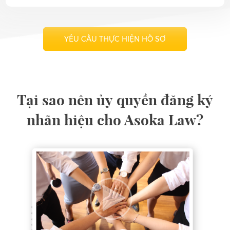
YÊU CẦU THỰC HIỆN HỒ SƠ
Tại sao nên ủy quyền đăng ký
nhãn hiệu cho Asoka Law?