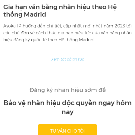
Gia hạn văn bằng nhãn hiệu theo Hệ
thống Madrid
ên
Asoka IP hướng dẫn chi tiết, cập nhật mới nhất năm 2023 tới
T
hị
các chủ đơn về cách thức gia hạn hiệu lực của văn bằng nhãn
c
hiệu đăng ký quốc tế theo Hệ thống Madrid.
q
Xem tất cả tin tức
Đăng ký nhãn hiệu sớm để
Bảo vệ nhãn hiệu độc quyền ngay hôm
nay
TƯ VẤN CHO TÔI