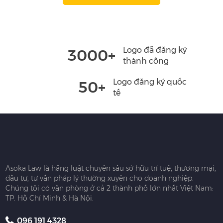
Logo đã đăng ký
3000+
thành công
Logo đăng ký quốc
50+
tế
Asoka Law là hãng luật chuyên sâu sở hữu trí tuệ, thương mại,
đầu tư, tư vấn pháp lý thường xuyên cho doanh nghiệp.
Chúng tôi có văn phòng ở cả 2 thành phố lớn nhất Việt Nam:
TP. Hồ Chí Minh & Hà Nội.
096 191 4328