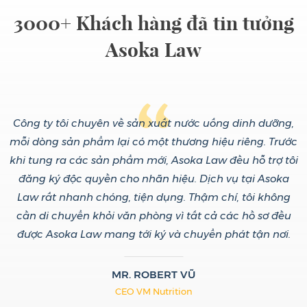
3000+ Khách hàng đã tin tưởng
Asoka Law
i
Công ty tôi chuyên về sản xuất nước uống dinh dưỡng,
i
mỗi dòng sản phẩm lại có một thương hiệu riêng. Trước
t
ác
khi tung ra các sản phẩm mới, Asoka Law đều hỗ trợ tôi
đăng ký độc quyền cho nhãn hiệu. Dịch vụ tại Asoka
Law rất nhanh chóng, tiện dụng. Thậm chí, tôi không
d
nh
cần di chuyển khỏi văn phòng vì tất cả các hồ sơ đều
.
được Asoka Law mang tới ký và chuyển phát tận nơi.
MR. ROBERT VŨ
CEO VM Nutrition