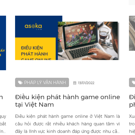
PHÁP LÝ VẬN HÀNH
13/01/2022
h
Điều kiện phát hành game online
Đ
tại Việt Nam
p
quy
Điều kiện phát hành game online ở Việt Nam là
Xu
bất
câu hỏi được rất nhiều khách hàng quan tâm vì
tr
ĩnh
đây là lĩnh vực kinh doanh đáp ứng được nhu cầu
hi