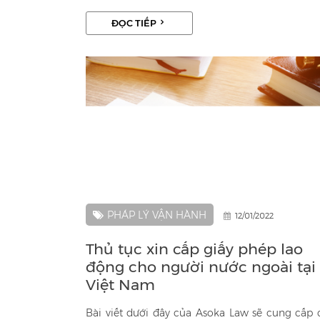
vực này. Thủ tục xin giấy phép năm 2024 có
ĐỌC TIẾP
những điểm mới thay đổi.
PHÁP LÝ VẬN HÀNH
12/01/2022
Thủ tục xin cấp giấy phép lao
động cho người nước ngoài tại
Việt Nam
Bài viết dưới đây của Asoka Law sẽ cung cấp 