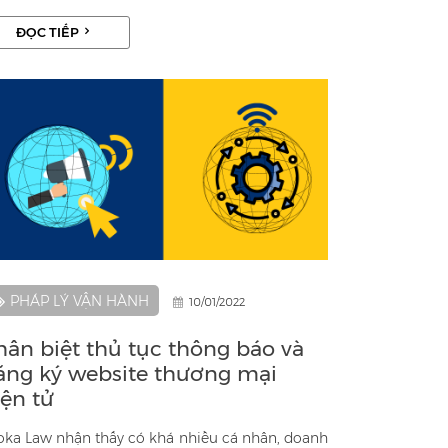
i với hoạt động sinh hoạt hằng ngày. Bài viết
ĐỌC TIẾP
ới đây của Asoka Law sẽ cung cấp cho bạn
ững thông tin thú vị liên quan đến xuất bản
ẩm và điều kiện để nhập khẩu xuất bản phẩm.
PHÁP LÝ VẬN HÀNH
10/01/2022
hân biệt thủ tục thông báo và
ăng ký website thương mại
iện tử
oka Law nhận thấy có khá nhiều cá nhân, doanh