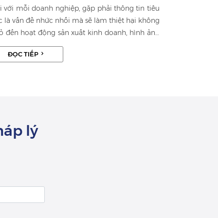
i với mỗi doanh nghiệp, gặp phải thông tin tiêu
c là vấn đề nhức nhối mà sẽ làm thiệt hại không
ỏ đến hoạt động sản xuất kinh doanh, hình ảnh
ương hiệu. Không phải tất cả tin tiêu cực đều
ĐỌC TIẾP
ợc xử lý một cách thông minh và gọn ghẽ. Bất
 một sai sót nào trong quá trình giái đáp cũng
iến dư luận “có cái để nói” vì một phần công
úng là người kiểu-gì-cũng-nói-được.
háp lý