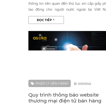
thông tin liên quan đến thủ tục xin cấp giấy p
lao động cho người nước ngoài tại Việt 
nhằm giúp bạn hiểu hơn về vấn đề lao động ng
ĐỌC TIẾP
nước ngoài và các thủ tục cần thiết khi làm v
tại Việt Nam.
PHÁP LÝ VẬN HÀNH
10/01/2022
Quy trình thông báo website
thương mại điện tử bán hàng