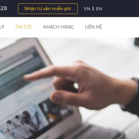
328
Nhận tư vấn miễn phí
VN
EN
LÝ
TIN TỨC
KHÁCH HÀNG
LIÊN HỆ