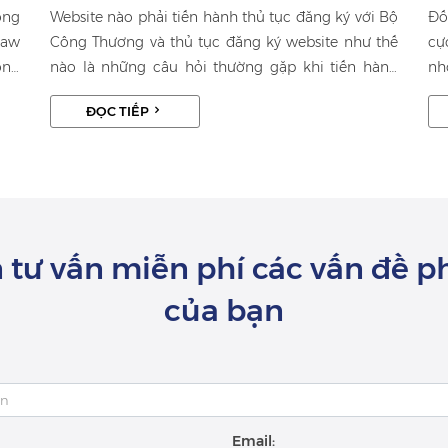
ông
Website nào phải tiến hành thủ tục đăng ký với Bộ
Đố
Law
Công Thương và thủ tục đăng ký website như thế
cự
ông
nào là những câu hỏi thường gặp khi tiến hành
nh
hằm
lập website nhằm thực hiện hoạt động kinh doanh
th
ĐỌC TIẾP
như
của mình. Asoka Law sẽ cung cấp bài viết về “Quy
đư
trình đăng ký website cung cấp dịch vụ thương
cứ
mại điện tử” nhằm giải đáp thắc mắc của bạn
kh
thông qua bài viết này.
ch
tư vấn miễn phí các vấn đề p
của bạn
Email: