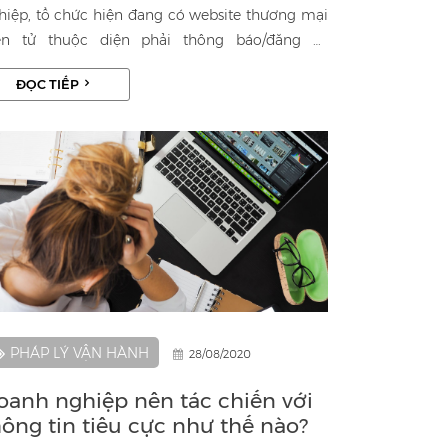
hiệp, tổ chức hiện đang có website thương mại
ện tử thuộc diện phải thông báo/đăng ký
bsite với Bộ Công Thương nhưng chưa phân
ĐỌC TIẾP
ệt được website nào phải thông báo và website
o phải đăng ký, do đó trong bài viết này, Asoka
w sẽ giúp Quý khách hàng hiểu rõ hơn về 2 quy
nh này.
PHÁP LÝ VẬN HÀNH
28/08/2020
oanh nghiệp nên tác chiến với
hông tin tiêu cực như thế nào?