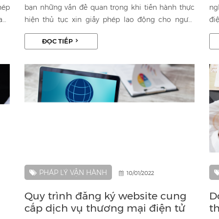
hép
bạn những vấn đề quan trọng khi tiến hành thực
ng
Nam
hiện thủ tục xin giấy phép lao động cho người
đi
ười
nước ngoài tại Việt Nam
we
ĐỌC TIẾP
iệc
bi
nà
La
trì
PHÁP LÝ VẬN HÀNH
10/01/2022
Quy trình đăng ký website cung
D
cấp dịch vụ thương mại điện tử
t