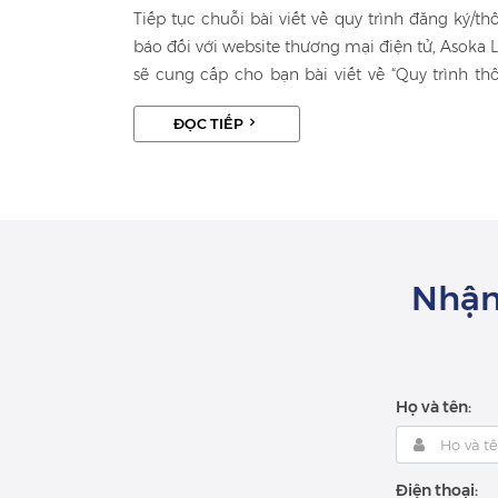
Tiếp tục chuỗi bài viết về quy trình đăng ký/th
báo đối với website thương mại điện tử, Asoka 
sẽ cung cấp cho bạn bài viết về “Quy trình th
báo website thương mại điện tử bán hàng” n
ĐỌC TIẾP
giải đáp thắc mắc liên quan đến thủ tục cũng 
những mức phạt cần tránh.
Nhận 
Họ và tên:
Điện thoại: