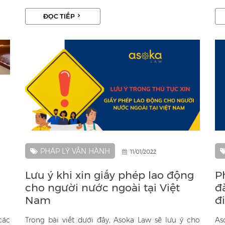
của đại đa số mọi người trong thời đại số hiện nay,
đố
ĐỌC TIẾP
đặc biệt là giới trẻ. Qua bài viết này, Asoka Law sẽ
dư
cung cấp cho bạn đọc các thông tin về điều kiện
nh
cũng như thủ tục cần thiết phát hành game online
ph
ở Việt Nam.
PHÁP LÝ VẬN HÀNH
11/01/2022
Lưu ý khi xin giấy phép lao động
P
cho người nước ngoài tại Việt
đ
Nam
đ
các
Trong bài viết dưới đây, Asoka Law sẽ lưu ý cho
As