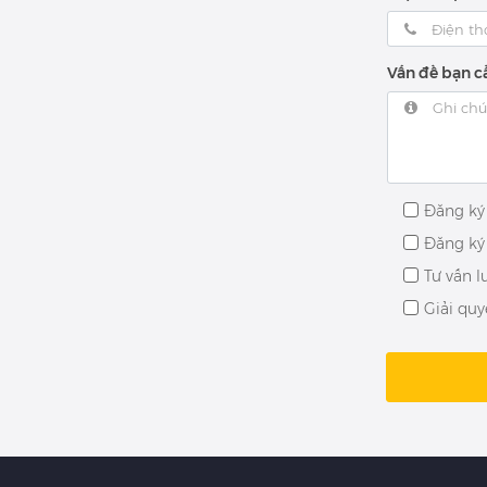
Vấn đề bạn cầ
Đăng ký
Đăng ký
Tư vấn l
Giải quy