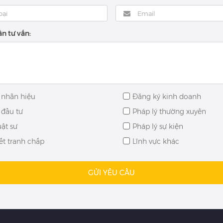
n tư vấn:
 nhãn hiệu
Đăng ký kinh doanh
 đầu tư
Pháp lý thường xuyên
uật sư
Pháp lý sự kiện
ết tranh chấp
Lĩnh vực khác
GỬI YÊU CẦU