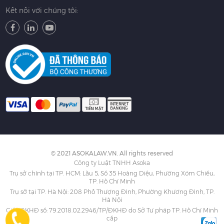
Kết nối với chúng tôi:
© 2021 ASOKALAW.VN. All rights reserved
Công ty Luật TNHH Asoka
Trụ sở chính tại TP. HCM: Lầu 5, Số 35 Hoàng Diệu, Phường Xóm Chiếu,
TP. Hồ Chí Minh
Trụ sở tại TP. Hà Nội: 208 Phố Thượng Đình, Phường Khương Đình, TP.
Hà Nội
Giấy ĐKHĐ số: 79.2018.02.2946/TP/ĐKHĐ do Sở Tư pháp TP. Hồ Chí Minh
cấp