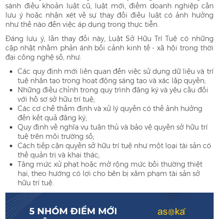
sánh điều khoản luật cũ, luật mới, điểm doanh nghiệp cần
lưu ý hoặc nhận xét về sự thay đổi điều luật có ảnh hưởng
như thế nào đến việc áp dụng trong thực tiễn.
Đáng lưu ý, lần thay đổi này, Luật Sở Hữu Trí Tuệ có những
cập nhật nhằm phản ánh bối cảnh kinh tế - xã hội trong thời
đại công nghệ số, như:
Các quy định mới liên quan đến việc sử dụng dữ liệu và trí
tuệ nhân tạo trong hoạt động sáng tạo và xác lập quyền;
Những điều chỉnh trong quy trình đăng ký và yêu cầu đối
với hồ sơ sở hữu trí tuệ;
Các cơ chế thẩm định và xử lý quyền có thể ảnh hưởng
đến kết quả đăng ký;
Quy định về nghĩa vụ tuân thủ và bảo vệ quyền sở hữu trí
tuệ trên môi trường số;
Cách tiếp cận quyền sở hữu trí tuệ như một loại tài sản có
thể quản trị và khai thác;
Tăng mức xử phạt hoặc mở rộng mức bồi thường thiệt
hại, theo hướng có lợi cho bên bị xâm phạm tài sản sở
hữu trí tuệ.