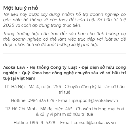
Một lưu ý nhỏ
Tài liệu này được xây dựng nhằm hỗ trợ doanh nghiệp có
góc nhìn hệ thống về các thay đổi của Luật Sở hữu trí tuệ
2025 và cách áp dụng trong thực tiễn.
Trong trường hợp cần trao đổi sâu hơn cho tình huống cụ
thể, doanh nghiệp có thể làm việc trực tiếp với luật sư để
được phân tích và đề xuất hướng xử lý phù hợp.
Asoka Law
- Hệ thống Công ty Luật
- Đại diện sở hữu công
nghiệp
- Quỹ Khoa học công nghệ chuyên sâu về sở hữu trí
tuệ tại Việt Nam
TP. Hà Nội - Mã đại diện: 256 - Chuyên đăng ký tài sản sở hữu
trí tuệ
Hotline: 0984 333 629 - Email: ipsupport@asokalaw.vn
TP. Hồ Chí Minh - Mã đại diện: 443 - Chuyên thương mại hoá
& xử lý vi phạm sở hữu trí tuệ
Hotline: 096 191 4328 - Email: consult@asokalaw.vn