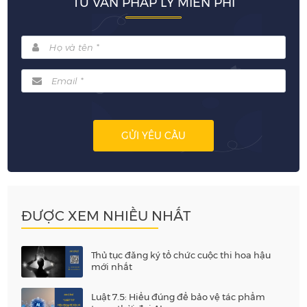
TƯ VẤN PHÁP LÝ MIỄN PHÍ
GỬI YÊU CẦU
ĐƯỢC XEM NHIỀU NHẤT
Thủ tục đăng ký tổ chức cuộc thi hoa hậu
mới nhất
Luật 7.5: Hiểu đúng để bảo vệ tác phẩm