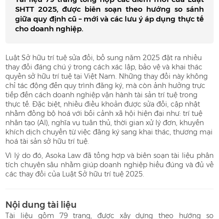
SHTT 2025, được biên soạn theo hướng so sánh
giữa quy định cũ – mới và các lưu ý áp dụng thực tế
cho doanh nghiệp.
Luật Sở hữu trí tuệ sửa đổi, bổ sung năm 2025 đặt ra nhiều
thay đổi đáng chú ý trong cách xác lập, bảo vệ và khai thác
quyền sở hữu trí tuệ tại Việt Nam. Những thay đổi này không
chỉ tác động đến quy trình đăng ký, mà còn ảnh hưởng trực
tiếp đến cách doanh nghiệp vận hành tài sản trí tuệ trong
thực tế. Đặc biệt, nhiều điều khoản được sửa đổi, cập nhật
nhằm đồng bộ hoá với bối cảnh xã hội hiện đại như: trí tuệ
nhân tạo (AI), nghĩa vụ tuân thủ, thời gian xử lý đơn, khuyến
khích dịch chuyển từ việc đăng ký sang khai thác, thương mại
hoá tài sản sở hữu trí tuệ.
Vì lý do đó, Asoka Law đã tổng hợp và biên soạn tài liệu phân
tích chuyên sâu nhằm giúp doanh nghiệp hiểu đúng và đủ về
các thay đổi của Luật Sở hữu trí tuệ 2025.
Nội dung tài liệu
Tài liệu gồm 79 trang, được xây dựng theo hướng so