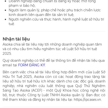
Doanh nghiệp đang chuẩn bị đăng ký hoặc mở rộng
phạm vi bảo hộ;
Người làm quản lý, pháp chế hoặc phụ trách chiến lược
kinh doanh liên quan đến tài sản trí tuệ;
Người nghiên cứu và thực hành, hành nghề luật sở hữu trí
tuệ.
Nhận tài liệu
Asoka chia sẻ tài liệu này tới những doanh nghiệp quan tâm
và có nhu cầu tìm hiểu nghiêm túc về Luật Sở hữu trí tuệ
2025.
Quý doanh nghiệp có thể để lại thông tin để nhận tài liệu qua
email tại
FORM ĐĂNG KÝ
.
Bên cạnh việc chia sẻ tài liệu tổng hợp điểm mới của Luật Sở
Hữu Trí Tuệ 2025, Asoka còn có các hoạt động trao tặng tài
liệu sở hữu trí tuệ hữu ích khác dành cho các độc giả, doanh
nghiệp, nhà nghiên cứu luật thông qua Quỹ Thử Nghiệm
Sáng Tạo Asoka (ACEF) - một Quỹ Khoa học công nghệ nội
bộ, trực thuộc Công ty Luật TNHH Asoka quản lý. Bạn đọc có
thể tham khảo và đăng ký nhận tài liệu tại: https://ipcases.vn.